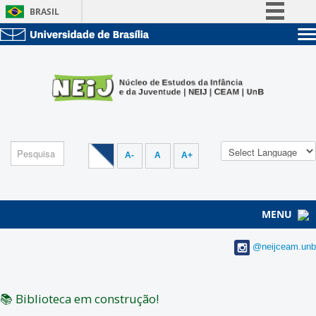
BRASIL
Simplifique!
Sobre a UnB
Comunica BR
Unidades acadêmicas
Participe
Estude na UnB
Graduação
Acesso à informação
Pós-Graduação
Administração
Legislação
Servidor
Canais
A-
A
A+
MENU
@neijceam.unb
📚 Biblioteca em construção!